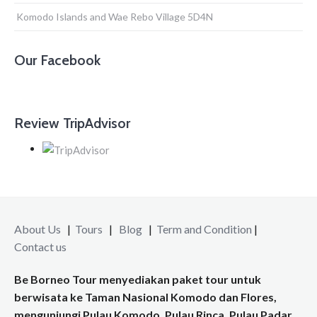
Komodo Islands and Wae Rebo Village 5D4N
Our Facebook
Review TripAdvisor
About Us
|
Tours
|
Blog
|
Term and Condition
|
Contact us
Be Borneo Tour menyediakan paket tour untuk
berwisata ke Taman Nasional Komodo dan Flores,
mengunjungi Pulau Komodo, Pulau Rinca, Pulau Padar,