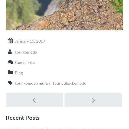
January 15, 2017
tourkomodo
Comments
Blog
tour komodo murah
tour pulau komodo
Post
navigation
Recent Posts