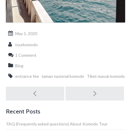
May 5, 2020
tourkomodo
1 Comment
Blog
entrance fee
taman nasional komodo
Tiket masuk komodo
Post
navigation
Recent Posts
FAQ (Frequently asked questions) About Komodo Tour