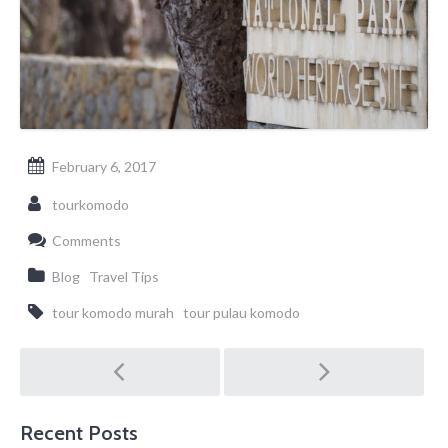
February 6, 2017
tourkomodo
Comments
Blog
Travel Tips
tour komodo murah
tour pulau komodo
Post
navigation
Recent Posts