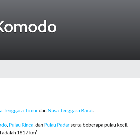
 Komodo
a Tenggara Timur
dan
Nusa Tenggara Barat
.
odo
,
Pulau Rinca
, dan
Pulau Padar
serta beberapa pulau kecil.
l adalah 1817 km².