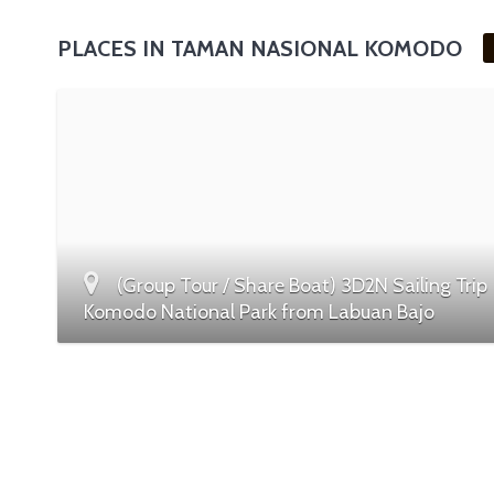
PLACES IN TAMAN NASIONAL KOMODO
(Group Tour / Share Boat) 3D2N Sailing Trip
Komodo National Park from Labuan Bajo