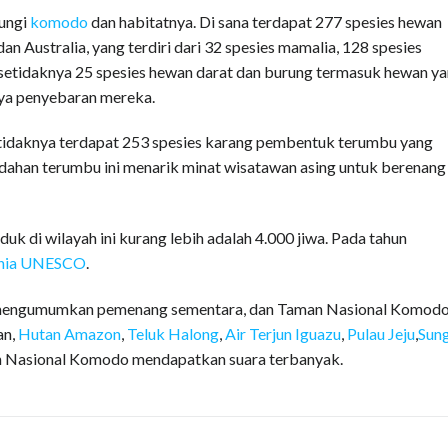
dungi
komodo
dan habitatnya. Di sana terdapat 277 spesies hewan
 Australia, yang terdiri dari 32 spesies mamalia, 128 spesies
 setidaknya 25 spesies hewan darat dan burung termasuk hewan y
nya penyebaran mereka.
 Setidaknya terdapat 253 spesies karang pembentuk terumbu yang
indahan terumbu ini menarik minat wisatawan asing untuk berenang
duk di wilayah ini kurang lebih adalah 4.000 jiwa. Pada tahun
unia UNESCO
.
 mengumumkan pemenang sementara, dan Taman Nasional Komod
an,
Hutan Amazon
,
Teluk Halong
,
Air Terjun Iguazu
,
Pulau Jeju
,
Sung
n Nasional Komodo mendapatkan suara terbanyak.