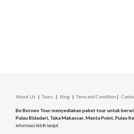
About Us
|
Tours
|
Blog
|
Term and Condition
|
Conta
Be Borneo Tour menyediakan paket tour untuk berwis
Pulau Bidadari, Taka Makassar, Manta Point, Pulau Kel
informasi lebih lanjut