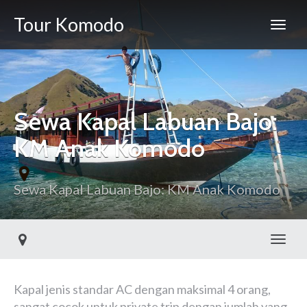
Tour Komodo
Sewa Kapal Labuan Bajo:
KM Anak Komodo
Sewa Kapal Labuan Bajo: KM Anak Komodo
Toggl
Kapal jenis standar AC dengan maksimal 4 orang,
sangat cocok untuk private trip dengan jumlah yang