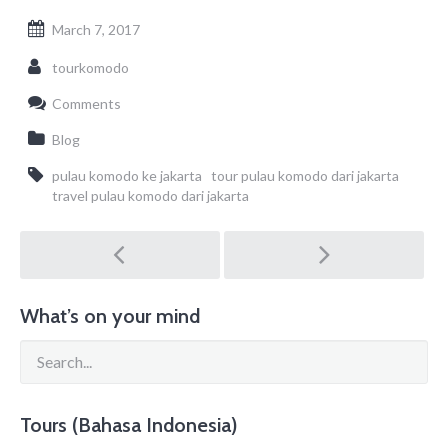
March 7, 2017
tourkomodo
Comments
Blog
pulau komodo ke jakarta
tour pulau komodo dari jakarta
travel pulau komodo dari jakarta
Post
navigation
What’s on your mind
Tours (Bahasa Indonesia)