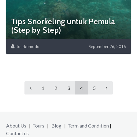
Tips Snorkeling untuk Pemula
(Step by Step)
tourkomodo
September 26, 2016
1
2
3
4
5
About Us
|
Tours
|
Blog
|
Term and Condition
|
Contact us