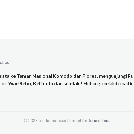
ct us
ata ke Taman Nasional Komodo dan Flores, mengunjungi Pul
or, Wae Rebo, Kelimutu dan lain-lain!
Hubungi melalui email 
© 2025 tourkomodo.co | Part of
Be Borneo Tour
.