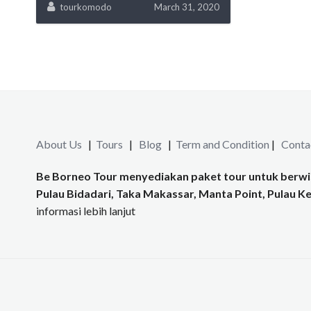
tourkomodo
March 31, 2020
About Us
|
Tours
|
Blog
|
Term and Condition
|
Conta
Be Borneo Tour menyediakan paket tour untuk berwis
Pulau Bidadari, Taka Makassar, Manta Point, Pulau Kel
informasi lebih lanjut