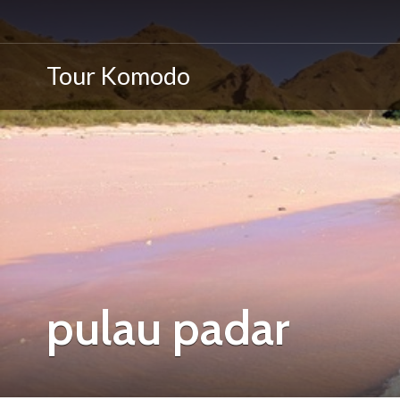
Tour Komodo
pulau padar