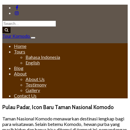
Tour Komodo
Home
Tours
Bahasa Indonesia
English
Blog
About
About Us
Testimony
Gallery
Contact Us
Pulau Padar, Icon Baru Taman Nasional Komodo
Taman Nasional Komodo menawarkan destinasi lengkap bagi
para wisatawan. Selain betemu Komodo, hewan purba yang
masih hidup dan hanya bisa ditemui di tempat ini, pemandangan