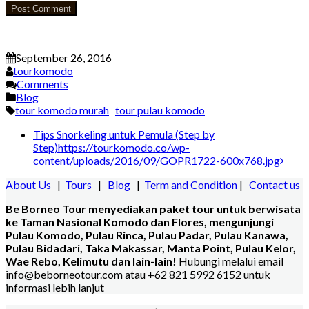
September 26, 2016
tourkomodo
Comments
Blog
tour komodo murah
tour pulau komodo
Post
Tips Snorkeling untuk Pemula (Step by
Step)
https://tourkomodo.co/wp-
navigation
content/uploads/2016/09/GOPR1722-600x768.jpg
About Us
|
Tours
|
Blog
|
Term and Condition
|
Contact us
Be Borneo Tour menyediakan paket tour untuk berwisata
ke Taman Nasional Komodo dan Flores, mengunjungi
Pulau Komodo, Pulau Rinca, Pulau Padar, Pulau Kanawa,
Pulau Bidadari, Taka Makassar, Manta Point, Pulau Kelor,
Wae Rebo, Kelimutu dan lain-lain!
Hubungi melalui email
info@beborneotour.com atau +62 821 5992 6152 untuk
informasi lebih lanjut