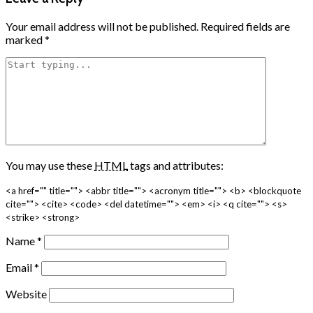
Your email address will not be published.
Required fields are
marked
*
You may use these
HTML
tags and attributes:
<a href="" title=""> <abbr title=""> <acronym title=""> <b> <blockquote
cite=""> <cite> <code> <del datetime=""> <em> <i> <q cite=""> <s>
<strike> <strong>
Name
*
Email
*
Website