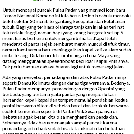
Untuk mencapai puncak Pulau Padar yang menjadi icon baru
Taman Nasional Komodo ini kita harus terlebih dahulu mendaki
bukit sekitar 30 menit, tergantung kecepatan dan ketahanan
tubuh. Bagi yang terbiasa olahraga tanjakan ini akan terlihat
tak terlalu tinggi, namun bagi yang jarang bergerak setiap 5
menit harus berhenti untuk mengambil nafas.Kapal telah
mendarat di pantai sejak semburat merah muncul di ufuk timur,
namun kami semua baru meninggalkan kapal ketika alam sudah
mulai terang. Didahului oleh rombonngan Luna Maya yang
datang menggunakan speeedbboat kecil dari Kapal Phinisnya.
Tak perlu bantuan cahaya buatan lagi untuk menerangi jalan.
Ada yang menyebut pemadangan dari atas Pulau Padar mirip
seperti Danau Kelimutu dengan danau tiga warnanya. Bedanya,
Pulau Padar mempunyai pemandangan dengan 3 pantai yang
berbeda. yang pertama yaitu pantai yang menjadi lokasi
bersandar kapal-kapal dan tempat memulai pendakian, kedua
pantai berwarna hitam di sebelah barat dan terakhir berwarna
sedikit kemerahan seperti di Pantai Pink.Sesampainya di
bebatuan agak besar, kita bisa menghentikan pendakian.
Sebenarnya tidak harus menanjak sampai puncak karena
pemandangan terbaik sudah bisa kita nikmati dari bebatuan
besar tadi, bahkan kalau terus menjak hingga puncak ketiga